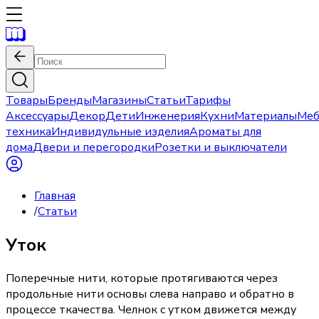
Товары
Бренды
Магазины
Статьи
Тарифы
Аксессуары
Декор
Дети
Инженерия
Кухни
Материалы
Меб
техника
Индивидульные изделия
Ароматы для
дома
Двери и перегородки
Розетки и выключатели
Главная
/
Статьи
Уток
Поперечные нити, которые протягиваются через
продольные нити основы слева направо и обратно в
процессе ткачества. Челнок с утком движется между