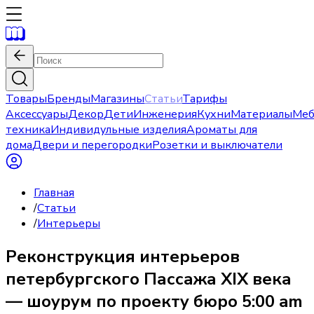
Товары
Бренды
Магазины
Статьи
Тарифы
Аксессуары
Декор
Дети
Инженерия
Кухни
Материалы
Меб
техника
Индивидульные изделия
Ароматы для
дома
Двери и перегородки
Розетки и выключатели
Главная
/
Статьи
/
Интерьеры
Реконструкция интерьеров
петербургского Пассажа XIX века
— шоурум по проекту бюро 5:00 am