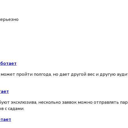
серьезно
аботает
 может пройти полгода, но дает другой вес и другую ауд
тает
ют эксклюзива, несколько заявок можно отправлять парал
в с садами.
отает