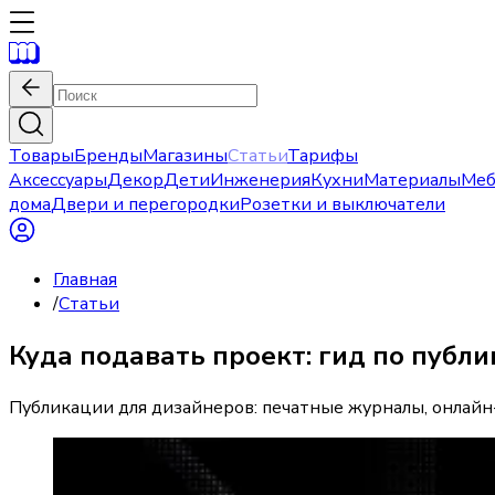
Товары
Бренды
Магазины
Статьи
Тарифы
Аксессуары
Декор
Дети
Инженерия
Кухни
Материалы
Меб
дома
Двери и перегородки
Розетки и выключатели
Главная
/
Статьи
Куда подавать проект: гид по публ
Публикации для дизайнеров: печатные журналы, онлайн-