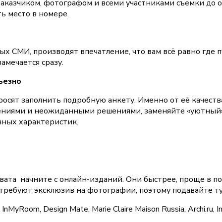
казчиком, фотографом и всеми участниками съемки до отп
ть место в номере.
ых СМИ, производят впечатление, что вам всё равно где 
амечается сразу.
ьезно
осят заполнить подробную анкету. Именно от её качества 
мнениями и неожиданными решениями, заменяйте «уютный
онных характеристик.
вата  начните с онлайн-изданий. Они быстрее, проще в по
ни требуют эксклюзив на фотографии, поэтому подавайте т
 InMyRoom, Design Mate, Marie Claire Maison Russia, Archi.ru, I