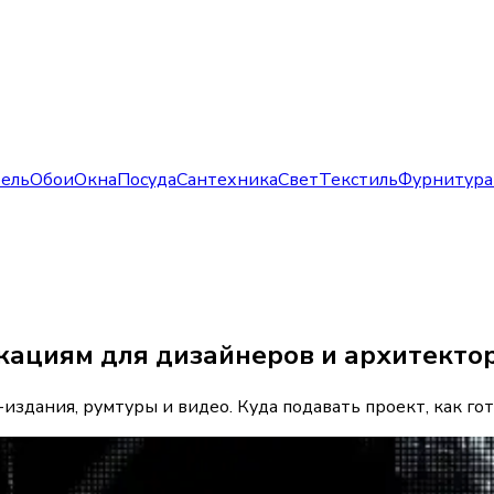
ель
Обои
Окна
Посуда
Сантехника
Свет
Текстиль
Фурнитура
икациям для дизайнеров и архитекто
издания, румтуры и видео. Куда подавать проект, как г