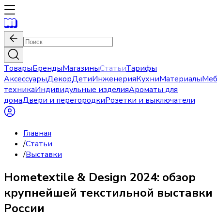
Товары
Бренды
Магазины
Статьи
Тарифы
Аксессуары
Декор
Дети
Инженерия
Кухни
Материалы
Меб
техника
Индивидульные изделия
Ароматы для
дома
Двери и перегородки
Розетки и выключатели
Главная
/
Статьи
/
Выставки
Hometextile & Design 2024: обзор
крупнейшей текстильной выставки
России