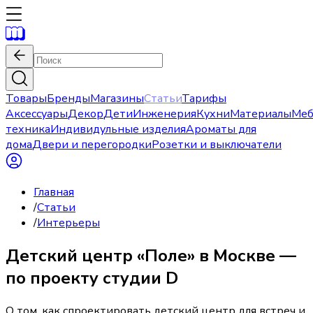
Товары
Бренды
Магазины
Статьи
Тарифы
Аксессуары
Декор
Дети
Инженерия
Кухни
Материалы
Меб
техника
Индивидульные изделия
Ароматы для
дома
Двери и перегородки
Розетки и выключатели
Главная
/
Статьи
/
Интерьеры
Детский центр «Поле» в Москве —
по проекту студии D
О том, как спроектировать детский центр для встреч и