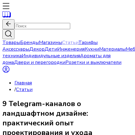
Товары
Бренды
Магазины
Статьи
Тарифы
Аксессуары
Декор
Дети
Инженерия
Кухни
Материалы
Меб
техника
Индивидульные изделия
Ароматы для
дома
Двери и перегородки
Розетки и выключатели
Главная
/
Статьи
9 Telegram-каналов о
ландшафтном дизайне:
практический опыт
проектирования и ухода