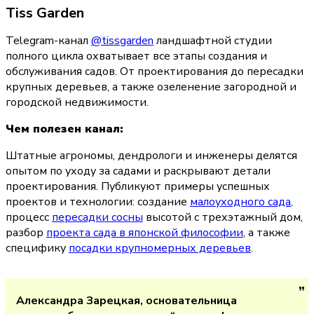
Tiss Garden
Telegram-канал 
@tissgarden
 ландшафтной студии 
полного цикла охватывает все этапы создания и 
обслуживания садов. От проектирования до пересадки 
крупных деревьев, а также озеленение загородной и 
городской недвижимости.
Чем полезен канал:
Штатные агрономы, дендрологи и инженеры делятся 
опытом по уходу за садами и раскрывают детали 
проектирования. Публикуют примеры успешных 
проектов и технологии: создание 
малоуходного сада
, 
процесс 
пересадки сосны
 высотой с трехэтажный дом, 
разбор 
проекта сада в японской философии
, а также 
специфику 
посадки крупномерных деревьев
.
Александра Зарецкая, основательница 