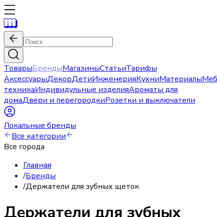
Товары
Бренды
Магазины
Статьи
Тарифы
Аксессуары
Декор
Дети
Инженерия
Кухни
Материалы
Меб
техника
Индивидульные изделия
Ароматы для
дома
Двери и перегородки
Розетки и выключатели
Локальные бренды
Все категории
Все города
Главная
/
Бренды
/
Держатели для зубных щеток
Держатели для зубных