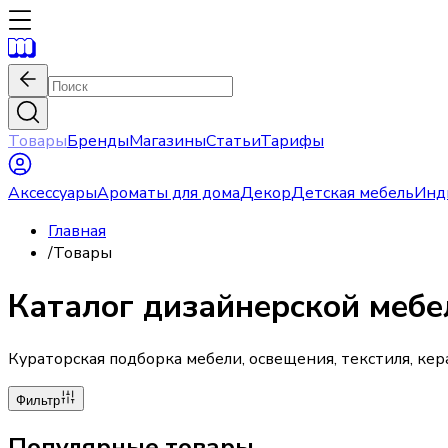
Товары
Бренды
Магазины
Статьи
Тарифы
Аксессуары
Ароматы для дома
Декор
Детская мебель
Инд
Главная
/
Товары
Каталог дизайнерской мебе
Кураторская подборка мебели, освещения, текстиля, ке
Фильтр
Популярные товары