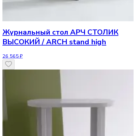
Журнальный стол
АРЧ СТОЛИК
ВЫСОКИЙ / ARCH stand high
26 565 ₽