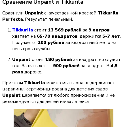
Сравнение Unpaint и Tikkurila
Сравнили 
Unpaint
 с качественной краской 
Tikkurila 
Perfecta
. Результат печальный.
Tikkurila
 стоит 
13 569 рублей
 за 
9 литров
, 
хватает на 
65-70 квадратов
, держится 
5-7 лет
. 
Получается 
200 рублей
 за квадратный метр на 
весь срок службы.
Unpaint
 стоит 
180 рублей
 за квадрат, но служит 
год. За пять лет — 
900 рублей
 за квадрат. В 
4,5 
раза
 дороже.
При этом 
Tikkurila
 можно мыть, она выдерживает 
царапины, сертифицирована для детских садов. 
Unpaint
 царапается от любого прикосновения и не 
рекомендуется для детей из-за латекса.