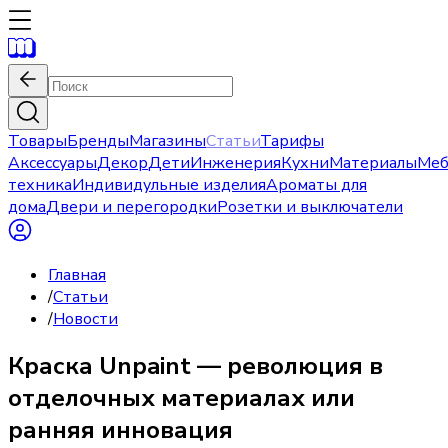
Товары
Бренды
Магазины
Статьи
Тарифы
Аксессуары
Декор
Дети
Инженерия
Кухни
Материалы
Меб
техника
Индивидульные изделия
Ароматы для
дома
Двери и перегородки
Розетки и выключатели
Главная
/
Статьи
/
Новости
Краска Unpaint — революция в
отделочных материалах или
ранняя инновация