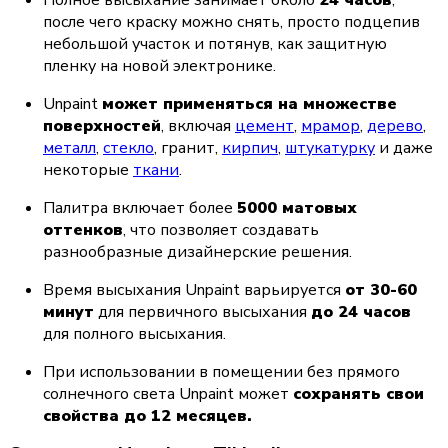
после чего краску можно снять, просто подцепив 
небольшой участок и потянув, как защитную 
пленку на новой электронике.
Unpaint 
может применяться на множестве 
поверхностей
, включая 
цемент
, 
мрамор
, 
дерево
, 
металл
, 
стекло
, гранит, 
кирпич
, 
штукатурку
 и даже 
некоторые 
ткани
.
Палитра включает более 
5000 матовых 
оттенков
, что позволяет создавать 
разнообразные дизайнерские решения.
Время высыхания Unpaint варьируется 
от 30-60 
минут
 для первичного высыхания 
до 24 часов
для полного высыхания. 
При использовании в помещении без прямого 
солнечного света Unpaint может 
сохранять свои 
свойства до 12 месяцев.