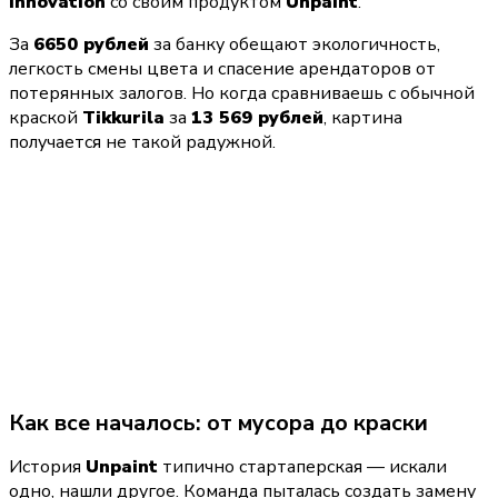
Innovation
 со своим продуктом 
Unpaint
.
За 
6650 рублей
 за банку обещают экологичность, 
легкость смены цвета и спасение арендаторов от 
потерянных залогов. Но когда сравниваешь с обычной 
краской 
Tikkurila
 за 
13 569 рублей
, картина 
получается не такой радужной.
Как все началось: от мусора до краски
История 
Unpaint
 типично стартаперская — искали 
одно, нашли другое. Команда пыталась создать замену 