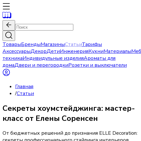
Товары
Бренды
Магазины
Статьи
Тарифы
Аксессуары
Декор
Дети
Инженерия
Кухни
Материалы
Меб
техника
Индивидульные изделия
Ароматы для
дома
Двери и перегородки
Розетки и выключатели
Главная
/
Статьи
Секреты хоумстейджинга: мастер-
класс от Елены Соренсен
От бюджетных решений до признания ELLE Decoration:
секреты профессионального стайлинга интерьеров.