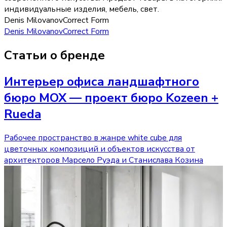
индивидуальные изделия, мебель, свет
.
Denis Milovanov
Correct Form
Denis Milovanov
Correct Form
Статьи о бренде
Интерьер офиса ландшафтного
бюро МОХ — проект бюро Kozeen +
Rueda
Рабочее пространство в жанре white cube для
цветочных композиций и объектов искусства от
архитекторов Марсело Руэда и Станислава Козина