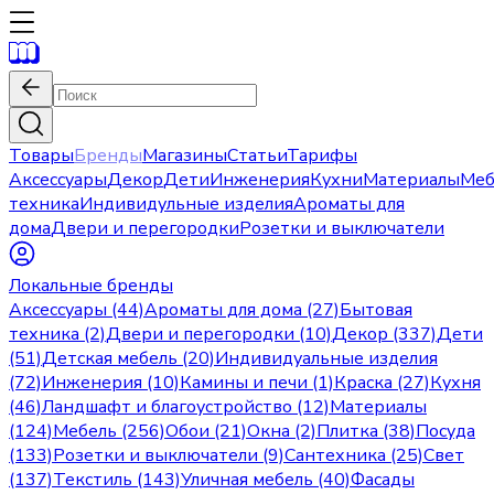
Товары
Бренды
Магазины
Статьи
Тарифы
Аксессуары
Декор
Дети
Инженерия
Кухни
Материалы
Меб
техника
Индивидульные изделия
Ароматы для
дома
Двери и перегородки
Розетки и выключатели
Локальные бренды
Аксессуары (44)
Ароматы для дома (27)
Бытовая
техника (2)
Двери и перегородки (10)
Декор (337)
Дети
(51)
Детская мебель (20)
Индивидуальные изделия
(72)
Инженерия (10)
Камины и печи (1)
Краска (27)
Кухня
(46)
Ландшафт и благоустройство (12)
Материалы
(124)
Мебель (256)
Обои (21)
Окна (2)
Плитка (38)
Посуда
(133)
Розетки и выключатели (9)
Сантехника (25)
Свет
(137)
Текстиль (143)
Уличная мебель (40)
Фасады