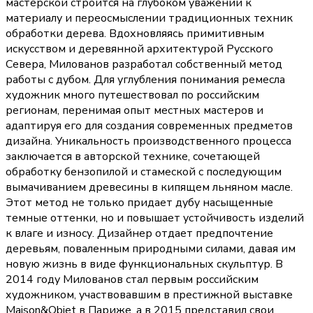
мастерской строится на глубоком уважении к
материалу и переосмыслении традиционных техник
обработки дерева. Вдохновляясь примитивным
искусством и деревянной архитектурой Русского
Севера, Милованов разработал собственный метод
работы с дубом. Для углубления понимания ремесла
художник много путешествовал по российским
регионам, перенимая опыт местных мастеров и
адаптируя его для создания современных предметов
дизайна. Уникальность производственного процесса
заключается в авторской технике, сочетающей
обработку бензопилой и стамеской с последующим
вымачиванием древесины в кипящем льняном масле.
Этот метод не только придает дубу насыщенные
темные оттенки, но и повышает устойчивость изделий
к влаге и износу. Дизайнер отдает предпочтение
деревьям, поваленным природными силами, давая им
новую жизнь в виде функциональных скульптур. В
2014 году Милованов стал первым российским
художником, участвовавшим в престижной выставке
Maison&Objet в Париже, а в 2015 представил свои