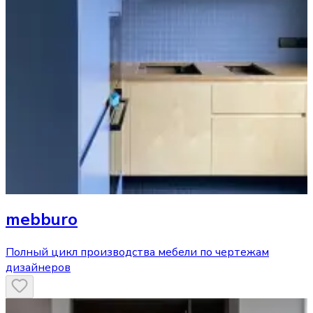
mebburo
Полный цикл производства мебели по чертежам
дизайнеров