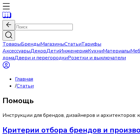
Товары
Бренды
Магазины
Статьи
Тарифы
Аксессуары
Декор
Дети
Инженерия
Кухни
Материалы
Меб
дома
Двери и перегородки
Розетки и выключатели
Главная
/
Статьи
Помощь
Инструкции для брендов, дизайнеров и архитекторов: 
Критерии отбора брендов и произв