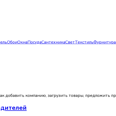
ель
Обои
Окна
Посуда
Сантехника
Свет
Текстиль
Фурнитура
как добавить компанию, загрузить товары, предложить п
одителей