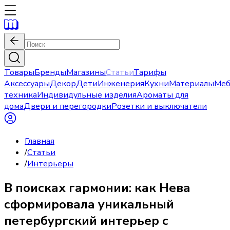
Товары
Бренды
Магазины
Статьи
Тарифы
Аксессуары
Декор
Дети
Инженерия
Кухни
Материалы
Меб
техника
Индивидульные изделия
Ароматы для
дома
Двери и перегородки
Розетки и выключатели
Главная
/
Статьи
/
Интерьеры
В поисках гармонии: как Нева
сформировала уникальный
петербургский интерьер с