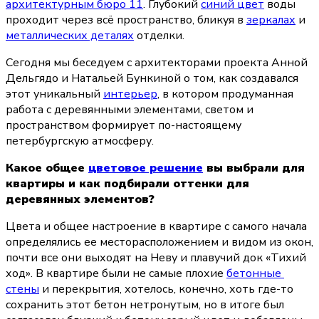
архитектурным бюро 11
. Глубокий 
синий цвет
 воды 
проходит через всё пространство, бликуя в 
зеркалах
 и 
металлических деталях
 отделки.
Сегодня мы беседуем с архитекторами проекта Анной 
Дельгядо и Натальей Бункиной о том, как создавался 
этот уникальный 
интерьер
, в котором продуманная 
работа с деревянными элементами, светом и 
пространством формирует по-настоящему 
петербургскую атмосферу.
Какое общее 
цветовое решение
 вы выбрали для 
квартиры и как подбирали оттенки для 
деревянных элементов?
Цвета и общее настроение в квартире с самого начала 
определялись ее месторасположением и видом из окон, 
почти все они выходят на Неву и плавучий док «Тихий 
ход». В квартире были не самые плохие 
бетонные 
стены
 и перекрытия, хотелось, конечно, хоть где-то 
сохранить этот бетон нетронутым, но в итоге был 