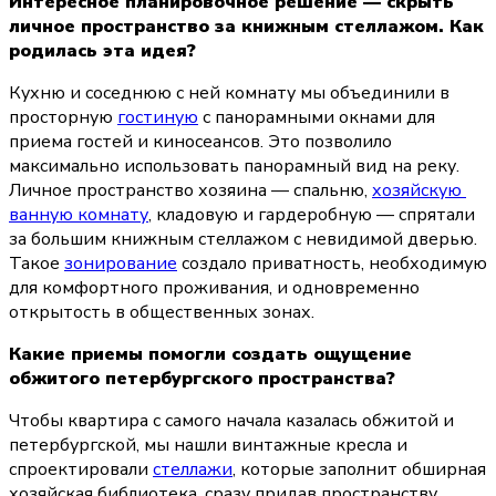
Интересное планировочное решение — скрыть 
личное пространство за книжным стеллажом. Как 
родилась эта идея?
Кухню и соседнюю с ней комнату мы объединили в 
просторную 
гостиную
 с панорамными окнами для 
приема гостей и киносеансов. Это позволило 
максимально использовать панорамный вид на реку. 
Личное пространство хозяина — спальню, 
хозяйскую 
ванную комнату
, кладовую и гардеробную — спрятали 
за большим книжным стеллажом с невидимой дверью. 
Такое 
зонирование
 создало приватность, необходимую 
для комфортного проживания, и одновременно 
открытость в общественных зонах.
Какие приемы помогли создать ощущение 
обжитого петербургского пространства?
Чтобы квартира с самого начала казалась обжитой и 
петербургской, мы нашли винтажные кресла и 
спроектировали 
стеллажи
, которые заполнит обширная 
хозяйская библиотека, сразу придав пространству 