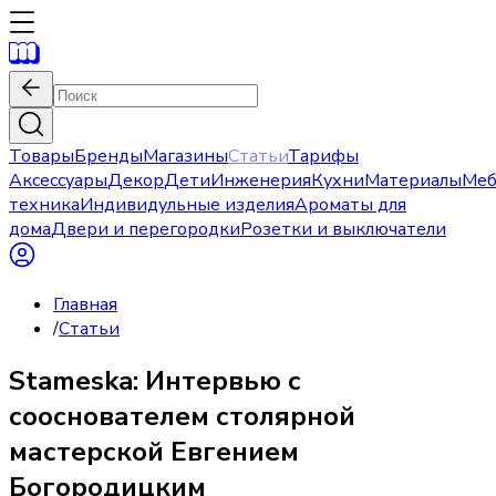
Товары
Бренды
Магазины
Статьи
Тарифы
Аксессуары
Декор
Дети
Инженерия
Кухни
Материалы
Меб
техника
Индивидульные изделия
Ароматы для
дома
Двери и перегородки
Розетки и выключатели
Главная
/
Статьи
Stameska: Интервью с
сооснователем столярной
мастерской Евгением
Богородицким