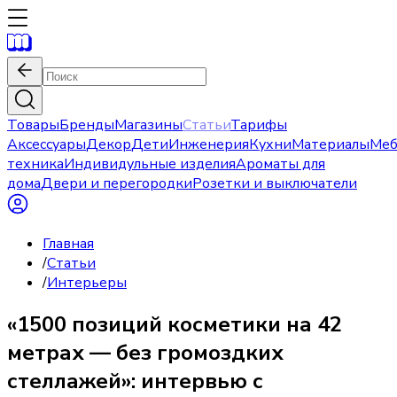
Товары
Бренды
Магазины
Статьи
Тарифы
Аксессуары
Декор
Дети
Инженерия
Кухни
Материалы
Меб
техника
Индивидульные изделия
Ароматы для
дома
Двери и перегородки
Розетки и выключатели
Главная
/
Статьи
/
Интерьеры
«1500 позиций косметики на 42
метрах — без громоздких
стеллажей»: интервью с