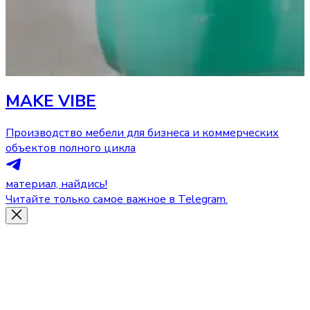
MAKE VIBE
Производство мебели для бизнеса и коммерческих
объектов полного цикла
материал, найдись!
Читайте только самое важное в Telegram.