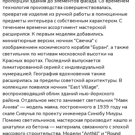
пропорций здания до элементов фасада. Со временем
технология производства совершенствовалась,
превратив изделия из ручной работы в полноценные
предметы интерьера с собственным характером. С
течением времени ассортимент мастерской
расширился. К первым моделям добавились
миниатюрные версии, ночник "Свечка" с
изображением космического корабля "Буран", а также
светильник по мотивам московской высотки на
Красных воротах. Последний выпускается
лимитированной серией с индивидуальной
нумерацией. География вдохновения также
расширилась за пределы советской архитектуры. В
коллекции появился ночник "East Village",
воспроизводящий облик зданий нью-йоркского
района. Отдельное место занимает светильник "Маяк
Анива" — модель маяка, построенного в 1939 году на
скале Сивучья по проекту инженера Синобу Миуры.
Помимо светильников, мастерская производит кашпо и
шкатулки из бетона — материала, связанного с эпохой
массового строительства. Модели "Anthill" и "Round