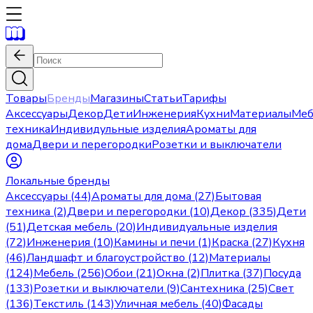
Товары
Бренды
Магазины
Статьи
Тарифы
Аксессуары
Декор
Дети
Инженерия
Кухни
Материалы
Меб
техника
Индивидульные изделия
Ароматы для
дома
Двери и перегородки
Розетки и выключатели
Локальные бренды
Аксессуары (44)
Ароматы для дома (27)
Бытовая
техника (2)
Двери и перегородки (10)
Декор (335)
Дети
(51)
Детская мебель (20)
Индивидуальные изделия
(72)
Инженерия (10)
Камины и печи (1)
Краска (27)
Кухня
(46)
Ландшафт и благоустройство (12)
Материалы
(124)
Мебель (256)
Обои (21)
Окна (2)
Плитка (37)
Посуда
(133)
Розетки и выключатели (9)
Сантехника (25)
Свет
(136)
Текстиль (143)
Уличная мебель (40)
Фасады