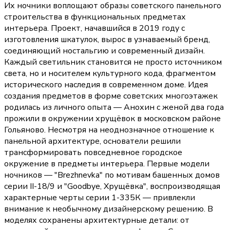
Их ночники воплощают образы советского панельного
строительства в функциональных предметах
интерьера. Проект, начавшийся в 2019 году с
изготовления шкатулок, вырос в узнаваемый бренд,
соединяющий ностальгию и современный дизайн.
Каждый светильник становится не просто источником
света, но и носителем культурного кода, фрагментом
исторического наследия в современном доме. Идея
создания предметов в форме советских многоэтажек
родилась из личного опыта — Анохин с женой два года
прожили в окружении хрущёвок в московском районе
Гольяново. Несмотря на неоднозначное отношение к
панельной архитектуре, основатели решили
трансформировать повседневное городское
окружение в предметы интерьера. Первые модели
ночников — "Brezhnevka" по мотивам башенных домов
серии II-18/9 и "Goodbye, Хрущёвка", воспроизводящая
характерные черты серии 1-335К — привлекли
внимание к необычному дизайнерскому решению. В
моделях сохранены архитектурные детали: от