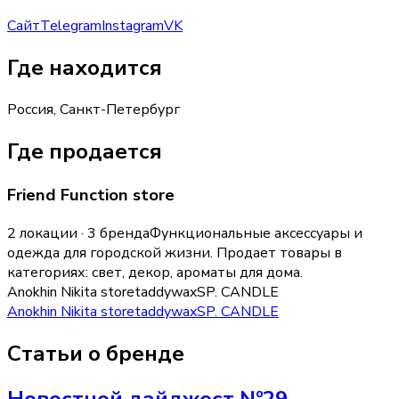
Сайт
Telegram
Instagram
VK
Где находится
Россия, Санкт-Петербург
Где продается
Friend Function store
2 локации · 3 бренда
Функциональные аксессуары и
одежда для городской жизни.
Продает товары в
категориях:
свет, декор, ароматы для дома
.
Anokhin Nikita store
taddywax
SP. CANDLE
Anokhin Nikita store
taddywax
SP. CANDLE
Статьи о бренде