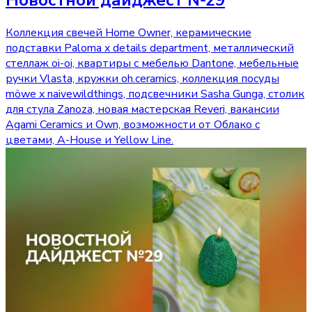
Новостной дайджест №29
Коллекция свечей Home Owner, керамические
подставки Paloma x details department, металлический
стеллаж oi-oi, квартиры с мебелью Dantone, мебельные
ручки Vlasta, кружки oh.ceramics, коллекция посуды
möwe x naivewildthings, подсвечники Sasha Gunga, столик
для стула Zanoza, новая мастерская Reveri, вакансии
Agami Ceramics и Own, возможности от Облако с
цветами, A-House и Yellow Line.