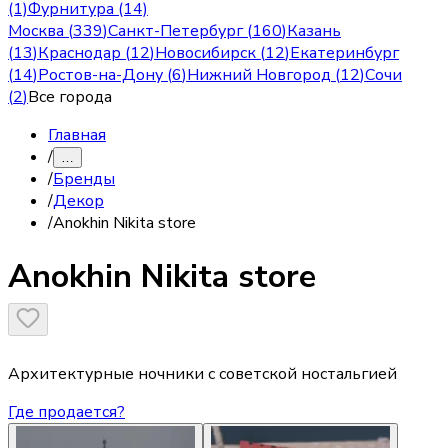
(1)
Фурнитура (14)
Москва
(
339
)
Санкт-Петербург
(
160
)
Казань
(
13
)
Краснодар
(
12
)
Новосибирск
(
12
)
Екатеринбург
(
14
)
Ростов-на-Дону
(
6
)
Нижний Новгород
(
12
)
Сочи
(
2
)
Все города
Главная
/
…
/
Бренды
/
Декор
/
Anokhin Nikita store
Anokhin Nikita store
Архитектурные ночники с советской ностальгией
Где продается?