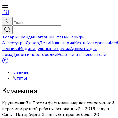
Товары
Бренды
Магазины
Статьи
Тарифы
Аксессуары
Декор
Дети
Инженерия
Кухни
Материалы
Меб
техника
Индивидульные изделия
Ароматы для
дома
Двери и перегородки
Розетки и выключатели
Главная
/
Статьи
Керамания
Крупнейший в России фестиваль-маркет современной
керамики ручной работы, основанный в 2019 году в
Санкт-Петербурге. За пять лет провел более 20