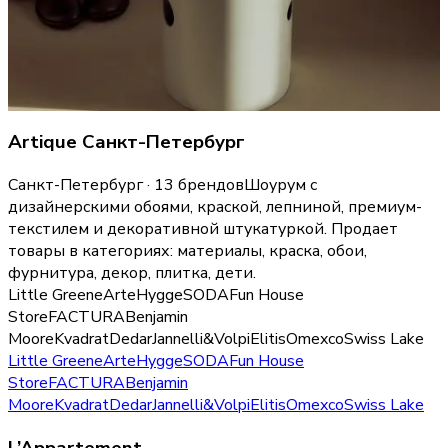
Artique Санкт-Петербург
Санкт-Петербург · 13 брендов
Шоурум с
дизайнерскими обоями, краской, лепниной, премиум-
текстилем и декоративной штукатуркой.
Продает
товары в категориях:
материалы, краска, обои,
фурнитура, декор, плитка, дети
.
Little Greene
Arte
Hygge
SODA
Fun House
Store
FACTURA
Benjamin
Moore
Kvadrat
Dedar
Jannelli&Volpi
Elitis
Omexco
Swiss Lake
Little Greene
Arte
Hygge
SODA
Fun House
Store
FACTURA
Benjamin
Moore
Kvadrat
Dedar
Jannelli&Volpi
Elitis
Omexco
Swiss Lake
L’Appartement