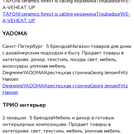
TAFONI ceramics
forest is calling керамика
Troubadour
WE-
A-VE
HEAT UP
TAFONI ceramics
forest is calling керамика
Troubadour
WE-
A-VE
HEAT UP
YADOMA
Санкт-Петербург · 5 брендов
Магазин товаров для дома
с дизайнерским подходом к быту.
Продает товары в
категориях:
декор, текстиль, посуда, свет, мебель,
аксессуары, уличная мебель
.
Degrenne
YADOMA
Крестецкая строчка
Georg Jensen
Fritz
Hansen
Degrenne
YADOMA
Крестецкая строчка
Georg Jensen
Fritz
Hansen
ТРИО интерьер
2 локации · 5 брендов
Мебель и декор в готовых
интерьерных композициях.
Продает товары в
категориях:
свет, текстиль, мебель, уличная мебель
.