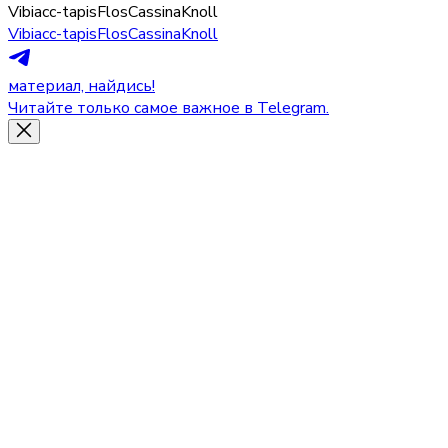
Vibia
cc-tapis
Flos
Cassina
Knoll
Vibia
cc-tapis
Flos
Cassina
Knoll
материал, найдись!
Читайте только самое важное в Telegram.