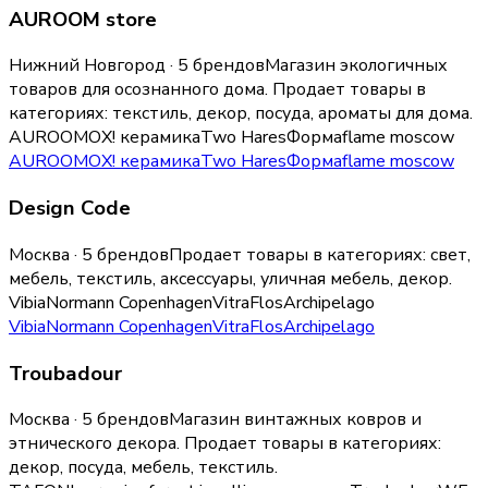
AUROOM store
Нижний Новгород · 5 брендов
Магазин экологичных
товаров для осознанного дома.
Продает товары в
категориях:
текстиль, декор, посуда, ароматы для дома
.
AUROOM
ОХ! керамика
Two Hares
Форма
flame moscow
AUROOM
ОХ! керамика
Two Hares
Форма
flame moscow
Design Code
Москва · 5 брендов
Продает товары в категориях:
свет,
мебель, текстиль, аксессуары, уличная мебель, декор
.
Vibia
Normann Copenhagen
Vitra
Flos
Archipelago
Vibia
Normann Copenhagen
Vitra
Flos
Archipelago
Troubadour
Москва · 5 брендов
Магазин винтажных ковров и
этнического декора.
Продает товары в категориях:
декор, посуда, мебель, текстиль
.