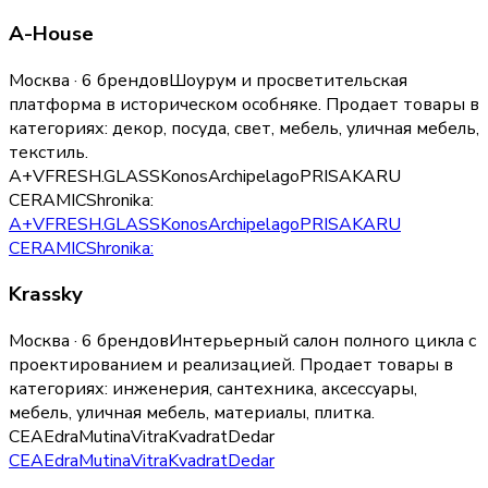
A-House
Москва · 6 брендов
Шоурум и просветительская
платформа в историческом особняке.
Продает товары в
категориях:
декор, посуда, свет, мебель, уличная мебель,
текстиль
.
A+V
FRESH.GLASS
Konos
Archipelago
PRISAKARU
CERAMICS
hronika:
A+V
FRESH.GLASS
Konos
Archipelago
PRISAKARU
CERAMICS
hronika:
Krassky
Москва · 6 брендов
Интерьерный салон полного цикла с
проектированием и реализацией.
Продает товары в
категориях:
инженерия, сантехника, аксессуары,
мебель, уличная мебель, материалы, плитка
.
CEA
Edra
Mutina
Vitra
Kvadrat
Dedar
CEA
Edra
Mutina
Vitra
Kvadrat
Dedar