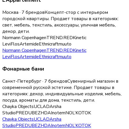
Москва · 7 брендов
Концепт-стор с интерьером
городской квартиры.
Продает товары в категориях:
свет, мебель, текстиль, аксессуары, уличная мебель,
декор, дети
.
Normann Copenhagen
TREND.RED
Kinetic
Levi
Flos
Artemide
Ethnicraft
muuto
Normann Copenhagen
TREND.RED
Kinetic
Levi
Flos
Artemide
Ethnicraft
muuto
Фонарные бани
Санкт-Петербург · 7 брендов
Сувенирный магазин в
современной русской эстетике.
Продает товары в
категориях:
декор, индивидуальные изделия, мебель,
посуда, ароматы для дома, текстиль, дети
.
Chayka Objects
UCLAD
Arsha
Studio
PREDUBEZHDAI
notem
NOL’
KOTOK
Chayka Objects
UCLAD
Arsha
Studio
PREDUBEZHDAI
notem
NOL’
KOTOK