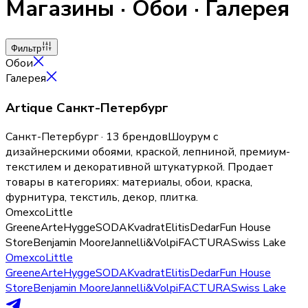
Магазины
·
Обои
· Галерея
Фильтр
Обои
Галерея
Artique Санкт-Петербург
Санкт-Петербург · 13 брендов
Шоурум с
дизайнерскими обоями, краской, лепниной, премиум-
текстилем и декоративной штукатуркой.
Продает
товары в категориях:
материалы, обои, краска,
фурнитура, текстиль, декор, плитка
.
Omexco
Little
Greene
Arte
Hygge
SODA
Kvadrat
Elitis
Dedar
Fun House
Store
Benjamin Moore
Jannelli&Volpi
FACTURA
Swiss Lake
Omexco
Little
Greene
Arte
Hygge
SODA
Kvadrat
Elitis
Dedar
Fun House
Store
Benjamin Moore
Jannelli&Volpi
FACTURA
Swiss Lake