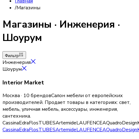
Главная
/
Магазины
Магазины
·
Инженерия
·
Шоурум
Фильтр
Инженерия
Шоурум
Interior Market
Москва · 10 брендов
Салон мебели от европейских
производителей.
Продает товары в категориях:
свет,
мебель, уличная мебель, аксессуары, инженерия,
сантехника
.
Cassina
Edra
Flos
TUBES
Artemide
LAUFEN
CEA
QuadroDesign
Cassina
Edra
Flos
TUBES
Artemide
LAUFEN
CEA
QuadroDesign