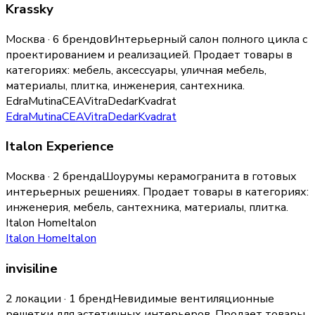
Krassky
Москва · 6 брендов
Интерьерный салон полного цикла с
проектированием и реализацией.
Продает товары в
категориях:
мебель, аксессуары, уличная мебель,
материалы, плитка, инженерия, сантехника
.
Edra
Mutina
CEA
Vitra
Dedar
Kvadrat
Edra
Mutina
CEA
Vitra
Dedar
Kvadrat
Italon Experience
Москва · 2 бренда
Шоурумы керамогранита в готовых
интерьерных решениях.
Продает товары в категориях:
инженерия, мебель, сантехника, материалы, плитка
.
Italon Home
Italon
Italon Home
Italon
invisiline
2 локации · 1 бренд
Невидимые вентиляционные
решетки для эстетичных интерьеров.
Продает товары